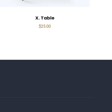
X. Table
$
25.00