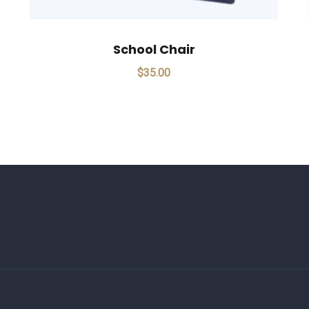
School Chair
$
35.00