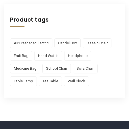
Product tags
Air Freshener Electric
Candel Box
Classic Chair
Fruit Bag
Hand Watch
Headphone
Medicine Bag
School Chair
Sofa Chair
Table Lamp
Tea Table
Wall Clock