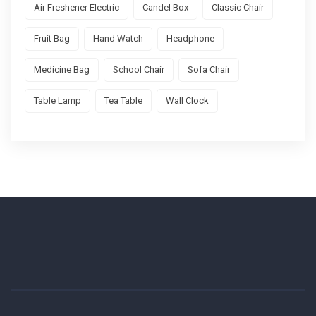
Air Freshener Electric
Candel Box
Classic Chair
Fruit Bag
Hand Watch
Headphone
Medicine Bag
School Chair
Sofa Chair
Table Lamp
Tea Table
Wall Clock