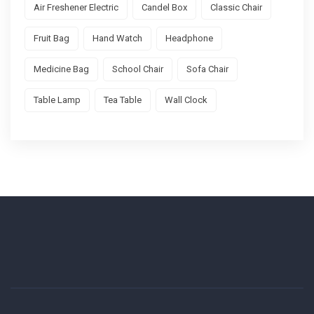
Air Freshener Electric
Candel Box
Classic Chair
Fruit Bag
Hand Watch
Headphone
Medicine Bag
School Chair
Sofa Chair
Table Lamp
Tea Table
Wall Clock